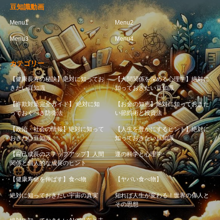
豆知識動画
Menu1
Menu2
Menu3
Menu4
カテゴリー
【健康長寿の秘訣】絶対に知ってお
【人間関係を深める心理学】絶対に
きたい豆知識
知っておきたい豆知識
【詐欺対策完全ガイド】 絶対に知
【お金の知恵】絶対に知っておきた
っておくべき防衛法
い節約術と投資法
【政治・社会の情報】絶対に知って
【人生を豊かにするヒント】絶対に
おきたい豆知識
知っておきたい豆知識
【自己成長のステップアップ】人間
運の科学と心理学
関係と個人的な成長のヒント
【健康寿命を伸ばす】食べ物
【ヤバい食べ物】
絶対に知っておきたい宇宙の真実
知れば人生が変わる！世界の偉人と
その思想