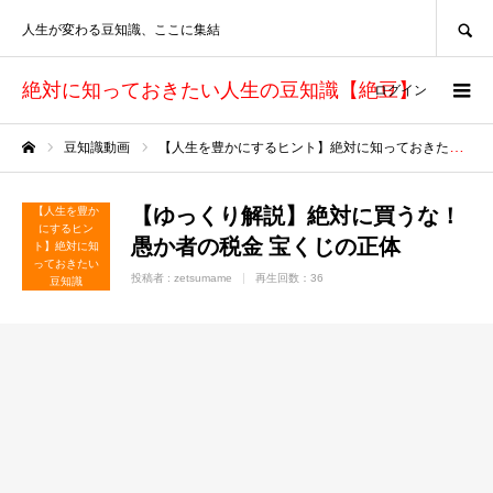
SEARCH
人生が変わる豆知識、ここに集結
絶対に知っておきたい人生の豆知識【絶豆】
ログイン
豆知識動画
【人生を豊かにするヒント】絶対に知っておきたい豆知識
ホーム
【ゆっくり解説】絶対に買うな！
【人生を豊か
にするヒン
愚か者の税金 宝くじの正体
ト】絶対に知
っておきたい
投稿者 :
zetsumame
再生回数：36
豆知識