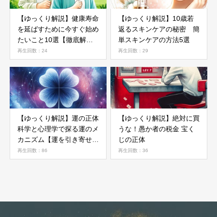
【ゆっくり解説】健康寿命
【ゆっくり解説】10歳若
を延ばすために今すぐ始め
返るスキンケアの秘密 簡
たいこと10選【徹底解
単スキンケアの方法5選
説】
再生回数：24
再生回数：29
【ゆっくり解説】運の正体
【ゆっくり解説】絶対に買
科学と心理学で探る運のメ
うな！愚か者の税金 宝く
カニズム【運を引き寄せる
じの正体
方法】
再生回数：86
再生回数：36