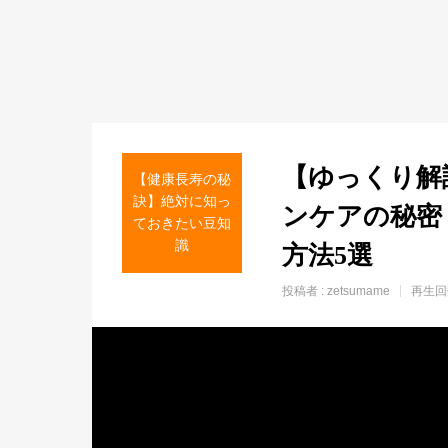
【ゆっくり解
【健康長寿の秘
訣】絶対に知っ
ンケアの秘密
ておきたい豆知
識
方法5選
投稿者 :
zetsumame
再生回