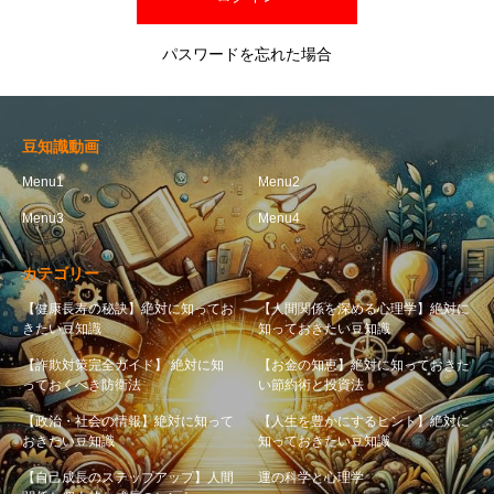
パスワードを忘れた場合
豆知識動画
Menu1
Menu2
Menu3
Menu4
カテゴリー
【健康長寿の秘訣】絶対に知ってお
【人間関係を深める心理学】絶対に
きたい豆知識
知っておきたい豆知識
【詐欺対策完全ガイド】 絶対に知
【お金の知恵】絶対に知っておきた
っておくべき防衛法
い節約術と投資法
【政治・社会の情報】絶対に知って
【人生を豊かにするヒント】絶対に
おきたい豆知識
知っておきたい豆知識
【自己成長のステップアップ】人間
運の科学と心理学