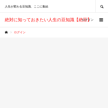
SEARCH
人生が変わる豆知識、ここに集結
絶対に知っておきたい人生の豆知識【絶豆】
ログイン
ログイン
ホーム