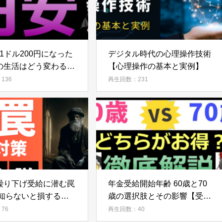
 1ドル200円になった
デジタル時代の心理操作技術
の生活はどう変わる？
【心理操作の基本と実例】
代の生活戦略10選【徹
136
再生回数：231
】
繰り下げ受給に潜む罠
年金受給開始年齢 60歳と70
 知らないと損する注
歳の選択肢とその影響【受給
徹底解説】
額シュミレーション】
76
再生回数：40