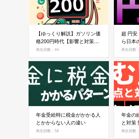
【ゆっくり解説】ガソリン価
超 円安
格200円時代【影響と対策を
ら日本
徹底解説】
円安時
再生回数：44
再生回数：
底解説
年金受給時に税金がかかる人
年金の
とかからない人の違い
と対策
意点【
再生回数：58
再生回数：