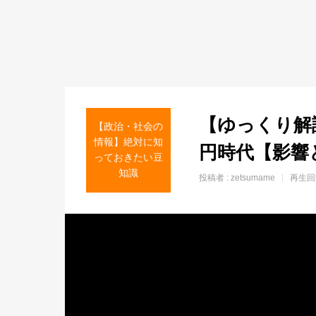
【ゆっくり解
【政治・社会の
情報】絶対に知
円時代【影響
っておきたい豆
知識
投稿者 :
zetsumame
再生回