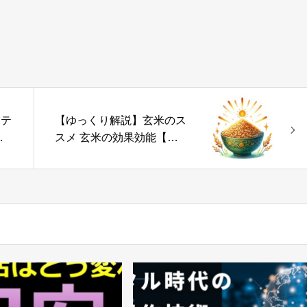
マテ
【ゆっくり解説】玄米のス
き
スメ 玄米の効果効能【一
生を
番身近なスーパーフード】