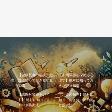
カテゴリー
【健康長寿の秘訣】絶
【人間関係を深める心
対に知っておきたい豆
理学】絶対に知ってお
知識
きたい豆知識
【詐欺対策完全ガイ
【お金の知恵】絶対に
ド】 絶対に知ってお
知っておきたい節約術
くべき防衛法
と投資法