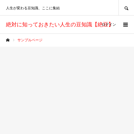
SEARCH
人生が変わる豆知識、ここに集結
絶対に知っておきたい人生の豆知識【絶豆】
ログイン
サンプルページ
ホーム