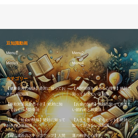
豆知識動画
Menu1
Menu2
Menu3
Menu4
カテゴリー
【健康長寿の秘訣】絶対に知ってお
【人間関係を深める心理学】絶対に
きたい豆知識
知っておきたい豆知識
【詐欺対策完全ガイド】 絶対に知
【お金の知恵】絶対に知っておきた
っておくべき防衛法
い節約術と投資法
【政治・社会の情報】絶対に知って
【人生を豊かにするヒント】絶対に
おきたい豆知識
知っておきたい豆知識
【自己成長のステップアップ】人間
運の科学と心理学