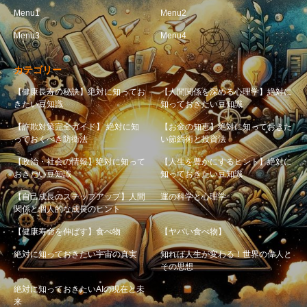
Menu1
Menu2
Menu3
Menu4
カテゴリー
【健康長寿の秘訣】絶対に知ってお
【人間関係を深める心理学】絶対に
きたい豆知識
知っておきたい豆知識
【詐欺対策完全ガイド】 絶対に知
【お金の知恵】絶対に知っておきた
っておくべき防衛法
い節約術と投資法
【政治・社会の情報】絶対に知って
【人生を豊かにするヒント】絶対に
おきたい豆知識
知っておきたい豆知識
【自己成長のステップアップ】人間
運の科学と心理学
関係と個人的な成長のヒント
【健康寿命を伸ばす】食べ物
【ヤバい食べ物】
絶対に知っておきたい宇宙の真実
知れば人生が変わる！世界の偉人と
その思想
絶対に知っておきたいAIの現在と未
来