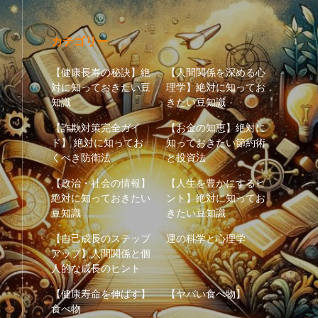
カテゴリー
【健康長寿の秘訣】絶
【人間関係を深める心
対に知っておきたい豆
理学】絶対に知ってお
知識
きたい豆知識
【詐欺対策完全ガイ
【お金の知恵】絶対に
ド】 絶対に知ってお
知っておきたい節約術
くべき防衛法
と投資法
【政治・社会の情報】
【人生を豊かにするヒ
絶対に知っておきたい
ント】絶対に知ってお
豆知識
きたい豆知識
【自己成長のステップ
運の科学と心理学
アップ】人間関係と個
人的な成長のヒント
【健康寿命を伸ばす】
【ヤバい食べ物】
食べ物