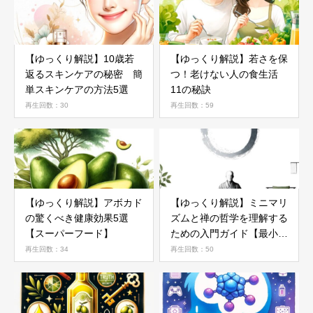
【ゆっくり解説】10歳若
【ゆっくり解説】若さを保
返るスキンケアの秘密 簡
つ！老けない人の食生活
単スキンケアの方法5選
11の秘訣
再生回数：30
再生回数：59
【ゆっくり解説】アボカド
【ゆっくり解説】ミニマリ
の驚くべき健康効果5選
ズムと禅の哲学を理解する
【スーパーフード】
ための入門ガイド【最小限
のモノしか持たない生き
再生回数：34
再生回数：50
方】