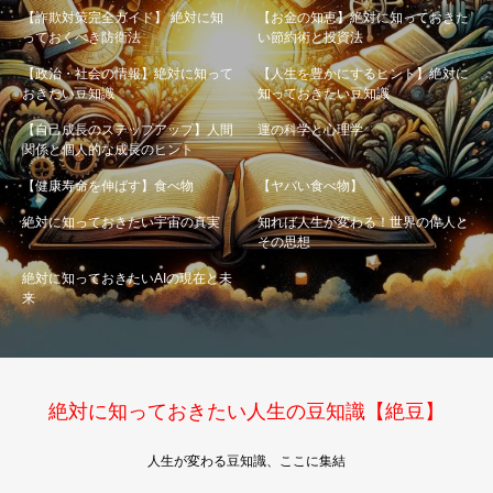
【詐欺対策完全ガイド】 絶対に知
【お金の知恵】絶対に知っておきた
っておくべき防衛法
い節約術と投資法
【政治・社会の情報】絶対に知って
【人生を豊かにするヒント】絶対に
おきたい豆知識
知っておきたい豆知識
【自己成長のステップアップ】人間
運の科学と心理学
関係と個人的な成長のヒント
【健康寿命を伸ばす】食べ物
【ヤバい食べ物】
絶対に知っておきたい宇宙の真実
知れば人生が変わる！世界の偉人と
その思想
絶対に知っておきたいAIの現在と未
来
絶対に知っておきたい人生の豆知識【絶豆】
人生が変わる豆知識、ここに集結