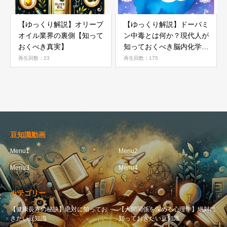
【ゆっくり解説】オリーブ
【ゆっくり解説】ドーパミ
オイル業界の裏側【知って
ン中毒とは何か？現代人が
おくべき真実】
知っておくべき脳内化学物
質の真実
再生回数：23
再生回数：175
豆知識動画
Menu1
Menu2
Menu3
Menu4
カテゴリー
【健康長寿の秘訣】絶対に知ってお
【人間関係を深める心理学】絶対に
きたい豆知識
知っておきたい豆知識