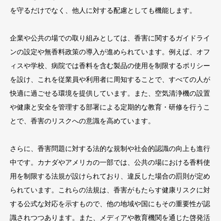
を守るだけでなく、他人に対する配慮としても機能します。
企業や公共の場での取り組みとしては、香害に関するガイドライ
ンの設定や無香料政策の導入が進められています。例えば、オフ
ィスや学校、病院では香料を含む製品の使用を制限するポリシー
を設け、これを従業員や利用者に周知することで、すべての人が
快適に過ごせる環境を提供しています。また、空気清浄機の設置
や健康と安全を管理する部署による定期的な教育・研修を行うこ
とで、香害のリスクへの意識を高めています。
さらに、香害問題に対する法的な規制や社会的認識の向上も進行
中です。カナダやアメリカの一部では、公共の場における香料使
用を制限する法規が設けられており、違反した場合の罰則が定め
られています。これらの法規は、香害がもたらす健康リスクに対
する公式な対応を示すもので、他の地域や国にもその重要性が認
識されつつあります。また、メディアや教育機関を通じた啓発活