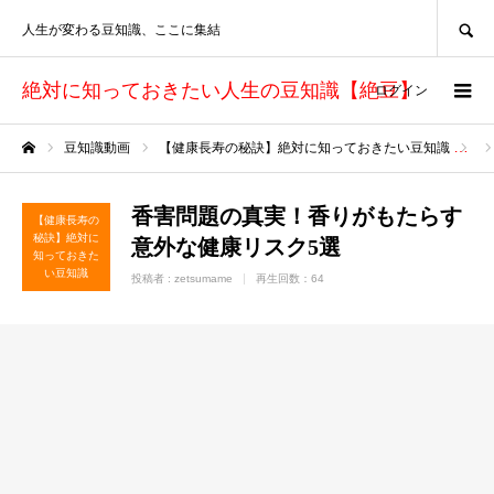
SEARCH
人生が変わる豆知識、ここに集結
絶対に知っておきたい人生の豆知識【絶豆】
ログイン
豆知識動画
【健康長寿の秘訣】絶対に知っておきたい豆知識
ホーム
香害問題の真実！香りがもたらす
【健康長寿の
秘訣】絶対に
意外な健康リスク5選
知っておきた
い豆知識
投稿者 :
zetsumame
再生回数：64